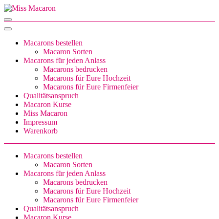
Zum
Inhalt
Miss Macaron
sweet little things
springen
(Enter
drücken)
Macarons bestellen
Macaron Sorten
Macarons für jeden Anlass
Macarons bedrucken
Macarons für Eure Hochzeit
Macarons für Eure Firmenfeier
Qualitätsanspruch
Macaron Kurse
Miss Macaron
Impressum
Warenkorb
Macarons bestellen
Macaron Sorten
Macarons für jeden Anlass
Macarons bedrucken
Macarons für Eure Hochzeit
Macarons für Eure Firmenfeier
Qualitätsanspruch
Macaron Kurse