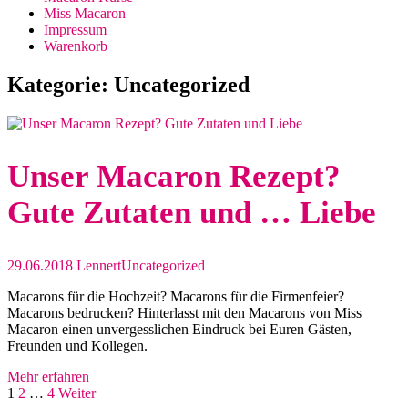
Miss Macaron
Impressum
Warenkorb
Kategorie:
Uncategorized
Unser Macaron Rezept?
Gute Zutaten und … Liebe
29.06.2018
Lennert
Uncategorized
Macarons für die Hochzeit? Macarons für die Firmenfeier?
Macarons bedrucken? Hinterlasst mit den Macarons von Miss
Macaron einen unvergesslichen Eindruck bei Euren Gästen,
Freunden und Kollegen.
Mehr erfahren
Seitennummerierung
Seite
Seite
Seite
1
2
…
4
Weiter