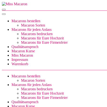
Zum
Inhalt
Miss Macaron
sweet little things
springen
(Enter
drücken)
Macarons bestellen
Macaron Sorten
Macarons für jeden Anlass
Macarons bedrucken
Macarons für Eure Hochzeit
Macarons für Eure Firmenfeier
Qualitätsanspruch
Macaron Kurse
Miss Macaron
Impressum
Warenkorb
Macarons bestellen
Macaron Sorten
Macarons für jeden Anlass
Macarons bedrucken
Macarons für Eure Hochzeit
Macarons für Eure Firmenfeier
Qualitätsanspruch
Macaron Kurse