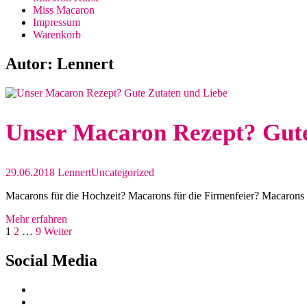
Miss Macaron
Impressum
Warenkorb
Autor:
Lennert
Unser Macaron Rezept? Gut
29.06.2018
Lennert
Uncategorized
Macarons für die Hochzeit? Macarons für die Firmenfeier? Macarons
Mehr erfahren
Seitennummerierung
Seite
Seite
Seite
1
2
…
9
Weiter
der
Social Media
Beiträge