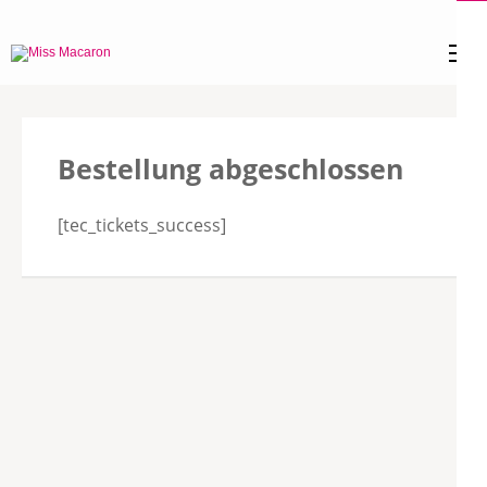
Zum
Inhalt
Miss Macaron
sweet little things
springen
(Enter
drücken)
Bestellung abgeschlossen
[tec_tickets_success]