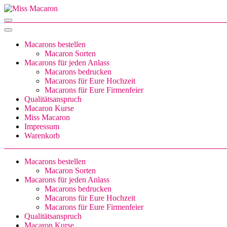
Zum
Inhalt
Miss Macaron
sweet little things
springen
(Enter
drücken)
Macarons bestellen
Macaron Sorten
Macarons für jeden Anlass
Macarons bedrucken
Macarons für Eure Hochzeit
Macarons für Eure Firmenfeier
Qualitätsanspruch
Macaron Kurse
Miss Macaron
Impressum
Warenkorb
Macarons bestellen
Macaron Sorten
Macarons für jeden Anlass
Macarons bedrucken
Macarons für Eure Hochzeit
Macarons für Eure Firmenfeier
Qualitätsanspruch
Macaron Kurse