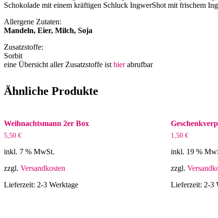
Schokolade mit einem kräftigen Schluck IngwerShot mit frischem Ing
Allergene Zutaten:
Mandeln, Eier, Milch, Soja
Zusatzstoffe:
Sorbit
eine Übersicht aller Zusatzstoffe ist
hier
abrufbar
Ähnliche Produkte
Weihnachtsmann 2er Box
Geschenkverp
5,50
€
1,50
€
inkl. 7 % MwSt.
inkl. 19 % Mw
zzgl.
Versandkosten
zzgl.
Versandk
Lieferzeit:
2-3 Werktage
Lieferzeit:
2-3 