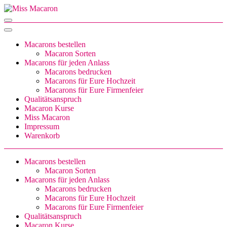
Zum
Inhalt
Miss Macaron
sweet little things
springen
(Enter
drücken)
Macarons bestellen
Macaron Sorten
Macarons für jeden Anlass
Macarons bedrucken
Macarons für Eure Hochzeit
Macarons für Eure Firmenfeier
Qualitätsanspruch
Macaron Kurse
Miss Macaron
Impressum
Warenkorb
Macarons bestellen
Macaron Sorten
Macarons für jeden Anlass
Macarons bedrucken
Macarons für Eure Hochzeit
Macarons für Eure Firmenfeier
Qualitätsanspruch
Macaron Kurse