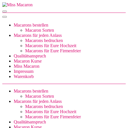
Zum
Inhalt
Miss Macaron
sweet little things
springen
(Enter
drücken)
Macarons bestellen
Macaron Sorten
Macarons für jeden Anlass
Macarons bedrucken
Macarons für Eure Hochzeit
Macarons für Eure Firmenfeier
Qualitätsanspruch
Macaron Kurse
Miss Macaron
Impressum
Warenkorb
Macarons bestellen
Macaron Sorten
Macarons für jeden Anlass
Macarons bedrucken
Macarons für Eure Hochzeit
Macarons für Eure Firmenfeier
Qualitätsanspruch
Macaron Kurse